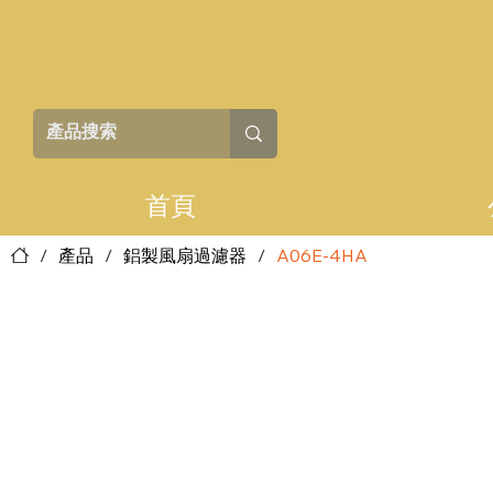
首頁
/
產品
/
鋁製風扇過濾器
/
A06E-4HA